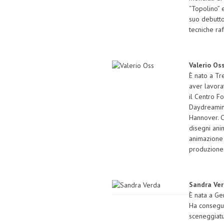
“Topolino” 
suo debutt
tecniche raf
Valerio Oss
È nato a Tr
aver lavora
il Centro F
Daydreaming
Hannover. C
disegni ani
animazione 
produzione 
Sandra Ver
È nata a Ge
Ha consegui
sceneggiatu