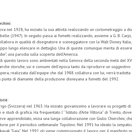
rchini:
va nel 1928, ha iniziato la sua attività realizzando un cortometraggio a dis
ibelle (1947). In seguito passa ai fumetti realizzando, assieme a G. B. Carp
llabora in qualità di disegnatore e sceneggiatore con la Walt Disney Italia
ppo lungo elencare in dettaglio. Una di queste comunque merita di essere r
die”, una parodia sulla scoperta dell’America.
 di questo lavoro sono ambientati nella Genova della seconda metà del XV°
cerche storiche, usi e consumi dell’epoca tanto da riprodurre un suggestivo
opera, realizzata dall’equipe che dal 1988 collabora con lui, verrà tradotta
a punta di diamante della produzione disneyana a fumetti del 1992.
istè:
rigo (Svizzera) nel 1963. Ha iniziato giovanissimo a lavorare su progetti di
e e studi di grafica. Ha frequentato l’ “Istituto d’Arte Vittoria” di Trento, d
ve apprendistato, inizia una lunga collaborazione con Giulio Chierchini, ch
orie per il periodico settimanale Topolino. Nel 1991 ha ideato la simpati
 kayak “Gaia”. Nel 1992 gli viene commissionato il lavoro per il manifesto pu