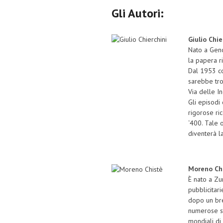
Gli Autori:
Giulio Chie
Nato a Geno
la papera r
Dal 1953 co
sarebbe tro
Via delle In
Gli episodi
rigorose ri
‘400. Tale 
diventerà l
Moreno Ch
È nato a Zu
pubblicitari
dopo un bre
numerose st
mondiali di