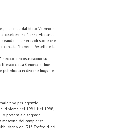
egni animati dal titolo Volpino e
i, la celeberrima Nonna Abelarda.
, ideando innumerevoli storie che
icordata: “Paperin Pestello e la
 secolo e ricostruiscono su
 affresco della Genova di fine
 e pubblicata in diverse lingue e
 vario tipo per agenzie
ove si diploma nel 1984. Nel 1988,
e lo porterà a disegnare
ca mascotte dei campionati
bblicitario del 31° Trofeo di sci