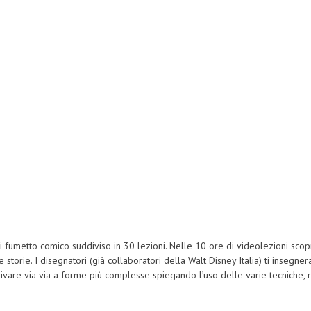
Supporto
Acquista
Scarica gratuite
fumetto comico suddiviso in 30 lezioni. Nelle 10 ore di videolezioni scoprir
 storie. I disegnatori (già collaboratori della Walt Disney Italia) ti insegne
vare via via a forme più complesse spiegando l’uso delle varie tecniche, r