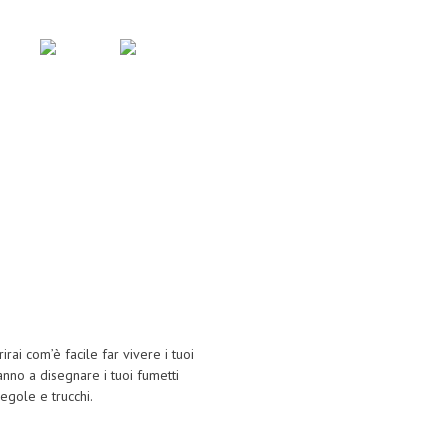
Il mio account
Logout
Login
ai com’è facile far vivere i tuoi
ranno a disegnare i tuoi fumetti
egole e trucchi.