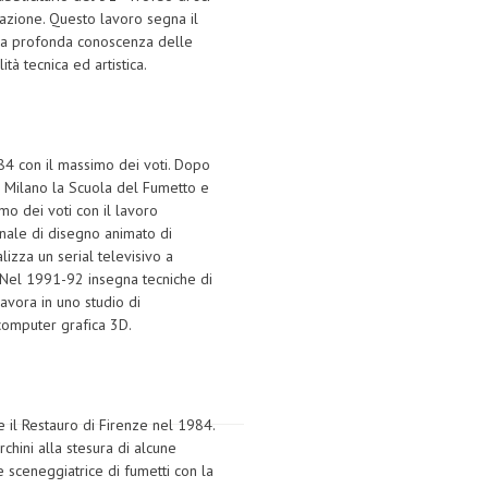
tazione. Questo lavoro segna il
ua profonda conoscenza delle
tà tecnica ed artistica.
984 con il massimo dei voti. Dopo
 Milano la Scuola del Fumetto e
mo dei voti con il lavoro
onale di disegno animato di
lizza un serial televisivo a
. Nel 1991-92 insegna tecniche di
vora in uno studio di
 computer grafica 3D.
e il Restauro di Firenze nel 1984.
hini alla stesura di alcune
e sceneggiatrice di fumetti con la