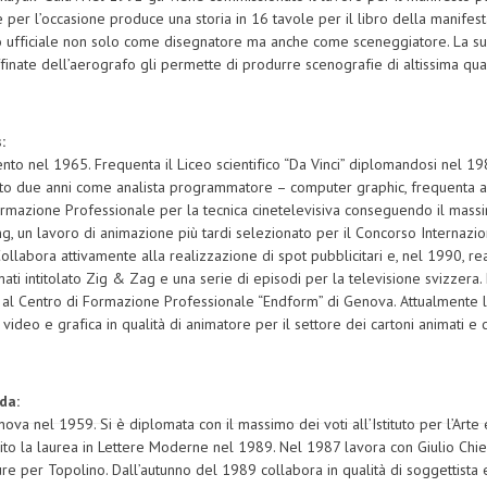
e per l’occasione produce una storia in 16 tavole per il libro della manifes
o ufficiale non solo come disegnatore ma anche come sceneggiatore. La s
finate dell’aerografo gli permette di produrre scenografie di altissima quali
:
ento nel 1965. Frequenta il Liceo scientifico “Da Vinci” diplomandosi nel 1
to due anni come analista programmatore – computer graphic, frequenta a
ormazione Professionale per la tecnica cinetelevisiva conseguendo il massi
, un lavoro di animazione più tardi selezionato per il Concorso Internazi
ollabora attivamente alla realizzazione di spot pubblicitari e, nel 1990, rea
mati intitolato Zig & Zag e una serie di episodi per la televisione svizzera
al Centro di Formazione Professionale “Endform” di Genova. Attualmente la
video e grafica in qualità di animatore per il settore dei cartoni animati e
da:
nova nel 1959. Si è diplomata con il massimo dei voti all’Istituto per l’Arte 
to la laurea in Lettere Moderne nel 1989. Nel 1987 lavora con Giulio Chierc
re per Topolino. Dall’autunno del 1989 collabora in qualità di soggettista 