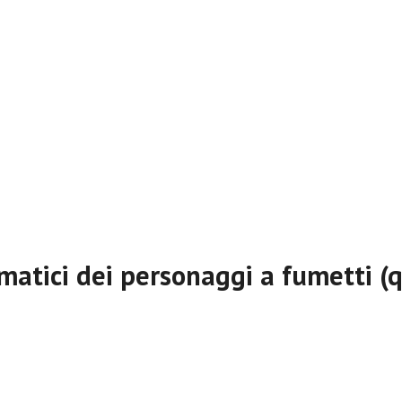
Supporto
Acquista
Scarica gratuite
omatici dei personaggi a fumetti (