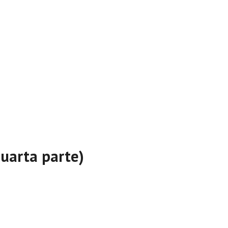
Il mio account
Logout
Login
quarta parte)