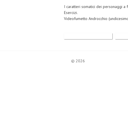
I caratteri somatici dei personaggi a f
Esercizi.
Videofumetto Androcchio (undicesimo
© 2026